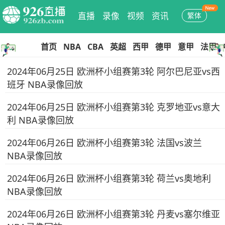
直播
录像
视频
资讯
繁体
首页
NBA
CBA
英超
西甲
德甲
意甲
法甲
2024年06月25日 欧洲杯小组赛第3轮 阿尔巴尼亚vs西
班牙 NBA录像回放
2024年06月25日 欧洲杯小组赛第3轮 克罗地亚vs意大
利 NBA录像回放
2024年06月26日 欧洲杯小组赛第3轮 法国vs波兰
NBA录像回放
2024年06月26日 欧洲杯小组赛第3轮 荷兰vs奥地利
NBA录像回放
2024年06月26日 欧洲杯小组赛第3轮 丹麦vs塞尔维亚