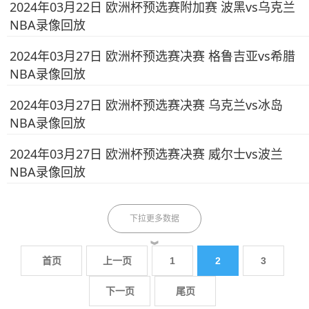
2024年03月22日 欧洲杯预选赛附加赛 波黑vs乌克兰
NBA录像回放
2024年03月27日 欧洲杯预选赛决赛 格鲁吉亚vs希腊
NBA录像回放
2024年03月27日 欧洲杯预选赛决赛 乌克兰vs冰岛
NBA录像回放
2024年03月27日 欧洲杯预选赛决赛 威尔士vs波兰
NBA录像回放
下拉更多数据
︾
首页
上一页
1
2
3
下一页
尾页