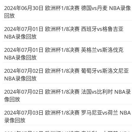
2024年06月30日 欧洲杯1/8决赛 德国vs丹麦 NBA录像
回放
2024年07月01日 欧洲杯1/8决赛 西班牙vs格鲁吉亚
NBA录像回放
2024年07月01日 欧洲杯1/8决赛 英格兰vs斯洛伐克
NBA录像回放
2024年07月02日 欧洲杯1/8决赛 葡萄牙vs斯洛文尼亚
NBA录像回放
2024年07月02日 欧洲杯1/8决赛 法国vs比利时 NBA录
像回放
2024年07月03日 欧洲杯1/8决赛 罗马尼亚vs荷兰 NBA
录像回放