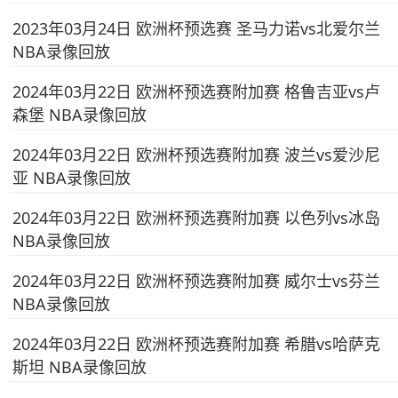
2023年03月24日 欧洲杯预选赛 圣马力诺vs北爱尔兰
NBA录像回放
2024年03月22日 欧洲杯预选赛附加赛 格鲁吉亚vs卢
森堡 NBA录像回放
2024年03月22日 欧洲杯预选赛附加赛 波兰vs爱沙尼
亚 NBA录像回放
2024年03月22日 欧洲杯预选赛附加赛 以色列vs冰岛
NBA录像回放
2024年03月22日 欧洲杯预选赛附加赛 威尔士vs芬兰
NBA录像回放
2024年03月22日 欧洲杯预选赛附加赛 希腊vs哈萨克
斯坦 NBA录像回放