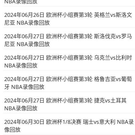
NBA录像回放
2024年06月26日 欧洲杯小组赛第3轮 英格兰vs斯洛文
尼亚 NBA录像回放
2024年06月27日 欧洲杯小组赛第3轮 斯洛伐克vs罗马
尼亚 NBA录像回放
2024年06月27日 欧洲杯小组赛第3轮 乌克兰vs比利时
NBA录像回放
2024年06月27日 欧洲杯小组赛第3轮 格鲁吉亚vs葡萄
牙 NBA录像回放
2024年06月27日 欧洲杯小组赛第3轮 捷克vs土耳其
NBA录像回放
2024年06月30日 欧洲杯1/8决赛 瑞士vs意大利 NBA录
像回放