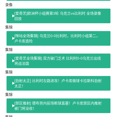
录像
[爱奇艺]欧洲杯小组赛第3轮 乌克兰vs比利时 全场录像
回放
集锦
[咪咕全场集锦] 乌克兰0-0比利时，比利时小组第二，
卢卡库造险
集锦
[爱奇艺全场集锦] 双方破门乏术 比利时0-0乌克兰出线
将战法国
集锦
[劲射太正] 比利时左路进攻！卢卡库做球卡拉斯科劲射
太正！
集锦
[禁区推射] 德布劳内前场断球直塞！卢卡库禁区内推射
被门将没收！
集锦