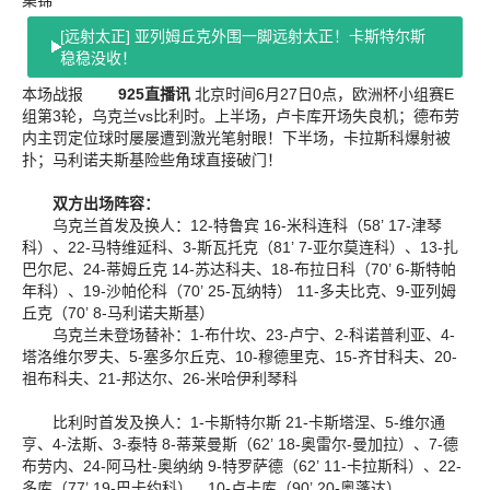
[远射太正] 亚列姆丘克外围一脚远射太正！卡斯特尔斯
稳稳没收！
本场战报
925直播讯
北京时间6月27日0点，欧洲杯小组赛E
组第3轮，乌克兰vs比利时。上半场，卢卡库开场失良机；德布劳
内主罚定位球时屡屡遭到激光笔射眼！下半场，卡拉斯科爆射被
扑；马利诺夫斯基险些角球直接破门！
双方出场阵容：
乌克兰首发及换人：12-特鲁宾 16-米科连科（58’ 17-津琴
科）、22-马特维延科、3-斯瓦托克（81’ 7-亚尔莫连科）、13-扎
巴尔尼、24-蒂姆丘克 14-苏达科夫、18-布拉日科（70’ 6-斯特帕
年科）、19-沙帕伦科（70’ 25-瓦纳特） 11-多夫比克、9-亚列姆
丘克（70’ 8-马利诺夫斯基）
乌克兰未登场替补：1-布什坎、23-卢宁、2-科诺普利亚、4-
塔洛维尔罗夫、5-塞多尔丘克、10-穆德里克、15-齐甘科夫、20-
祖布科夫、21-邦达尔、26-米哈伊利琴科
比利时首发及换人：1-卡斯特尔斯 21-卡斯塔涅、5-维尔通
亨、4-法斯、3-泰特 8-蒂莱曼斯（62’ 18-奥雷尔-曼加拉）、7-德
布劳内、24-阿马杜-奥纳纳 9-特罗萨德（62’ 11-卡拉斯科）、22-
多库（77’ 19-巴卡约科）、10-卢卡库（90’ 20-奥蓬达）