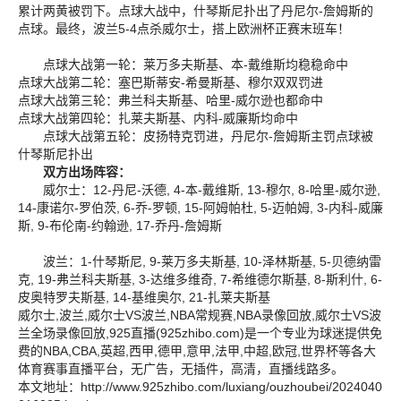
累计两黄被罚下。点球大战中，什琴斯尼扑出了丹尼尔-詹姆斯的
点球。最终，波兰5-4点杀威尔士，搭上欧洲杯正赛末班车！
点球大战第一轮：莱万多夫斯基、本-戴维斯均稳稳命中
点球大战第二轮：塞巴斯蒂安-希曼斯基、穆尔双双罚进
点球大战第三轮：弗兰科夫斯基、哈里-威尔逊也都命中
点球大战第四轮：扎莱夫斯基、内科-威廉斯均命中
点球大战第五轮：皮扬特克罚进，丹尼尔-詹姆斯主罚点球被
什琴斯尼扑出
双方出场阵容：
威尔士：12-丹尼-沃德, 4-本-戴维斯, 13-穆尔, 8-哈里-威尔逊,
14-康诺尔-罗伯茨, 6-乔-罗顿, 15-阿姆帕杜, 5-迈帕姆, 3-内科-威廉
斯, 9-布伦南-约翰逊, 17-乔丹-詹姆斯
波兰：1-什琴斯尼, 9-莱万多夫斯基, 10-泽林斯基, 5-贝德纳雷
克, 19-弗兰科夫斯基, 3-达维多维奇, 7-希维德尔斯基, 8-斯利什, 6-
皮奥特罗夫斯基, 14-基维奥尔, 21-扎莱夫斯基
威尔士,波兰,威尔士VS波兰,NBA常规赛,NBA录像回放,威尔士VS波
兰全场录像回放,925直播(925zhibo.com)是一个专业为球迷提供免
费的NBA,CBA,英超,西甲,德甲,意甲,法甲,中超,欧冠,世界杯等各大
体育赛事直播平台，无广告，无插件，高清，直播线路多。
本文地址：
http://www.925zhibo.com/luxiang/ouzhoubei/2024040