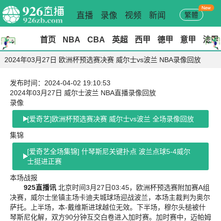
直播
录像
视频
新闻
繁體
首页
NBA
CBA
英超
西甲
德甲
意甲
法甲
2024年03月27日 欧洲杯预选赛决赛 威尔士vs波兰 NBA录像回放
发布时间：2024-04-02 19:10:53
2024年03月27日 威尔士波兰 NBA直播录像回放
录像
[爱奇艺]欧洲杯预选赛决赛 威尔士vs波兰 全场录像回放
集锦
[爱奇艺全场集锦] 什琴斯尼关键扑点 波兰点球5-4威尔
士挺进正赛
本场战报
925直播讯
北京时间3月27日03:45，欧洲杯预选赛附加赛A组
决赛，威尔士坐镇主场卡迪夫城球场迎战波兰，本场主裁判为奥尔
萨托。上半场，本-戴维斯进球越位无效。下半场，穆尔头槌被什
琴斯尼化解，双方90分钟互交白卷进入加时赛。加时赛中，迈帕姆