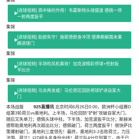
[进球视频] 高中锋的作用！韦霍斯特头球摆渡 德佩一停
一射再度扳平
集锦
[进球视频] 肋部失守！施密德俯身冲顶 德弗赖解围未果
踢进球门
集锦
[进球视频] 半场吹风机奏效！加克波精彩停球+兜射扳
平比分
集锦
[进球视频] 乌龙再发威！马伦禁区回防将球铲进自家大
门
本场战报
925直播讯
北京时间6月26日0:00，欧洲杯小组赛D
组第3轮荷兰vs奥地利。上半场，马伦回防“铲射”攻破自家大门，
随后又失单刀；德佩头球中柱。下半场，加克波扳平比分；斯赫米
德帮助奥地利再次超出比分；德佩破门，荷兰两度扳平！很快萨比
策爆射破门，奥地利三度领先！最终，奥地利3-2击败荷兰，力压
法国、荷兰！以D组头名身份出线！荷兰队4分位列第三，由于已