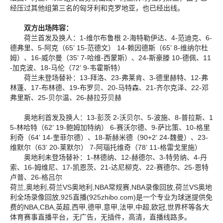
经压过其他组第三名的匈牙利和克罗地亚，也已经出线。
双方出场阵容：
荷兰首发及换人：1-维尔布鲁根 2-海特勒伊达、4-范迪克、6-
德弗里、5-阿克（65’ 15-范德文） 14-赖因德斯（65’ 8-维纳尔杜
姆）、16-威尔曼（35’ 7-哈维-西蒙斯）、24-斯豪滕 10-德佩、11
-加克波、18-马伦（72’ 9-韦霍斯特）
荷兰未登场替补：13-拜洛、23-弗莱肯、3-德里赫特、12-弗
林蓬、17-布林德、19-布罗贝、20-马特森、21-齐尔克泽、22-邓
弗里斯、25-贝尔温、26-赫拉芬贝赫
奥地利首发及换人：13-彭茨 2-沃贝尔、5-波施、8-普拉斯、1
5-林哈特（62’ 19-鲍姆加特纳） 6-赛沃尔德、9-萨比策、10-格里
利奇（64’ 14-奎菲尔德）、18-斯赫米德（90+2’ 24-魏曼）、23-
维默尔（63’ 20-莱默尔） 7-阿瑙托维奇（78’ 11-格雷戈里施）
奥地利未登场替补：1-林德纳、12-赫德尔、3-特劳纳、4-丹
索、16-姆维尼、17-凯恩茨、21-达尼柳克、22-赛德尔、25-恩特
卢普、26-格吕尔
荷兰,奥地利,荷兰VS奥地利,NBA常规赛,NBA录像回放,荷兰VS奥地
利全场录像回放,925直播(925zhibo.com)是一个专业为球迷提供免
费的NBA,CBA,英超,西甲,德甲,意甲,法甲,中超,欧冠,世界杯等各大
体育赛事直播平台，无广告，无插件，高清，直播线路多。