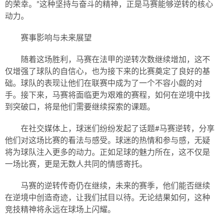
的荣幸。”这种坚持与奋斗的精神，正是马赛能够逆转的核心
动力。
赛事影响与未来展望
随着这场胜利，马赛在法甲的逆转次数继续增加，这不
仅增强了球队的自信心，也为接下来的比赛奠定了良好的基
础。球队的表现让他们在联赛中成为了一个不容小觑的对
手。接下来，马赛将面临更为艰难的赛程，如何在逆境中找
到突破口，将是他们需要继续探索的课题。
在社交媒体上，球迷们纷纷发起了话题#马赛逆转，分享
他们对这场比赛的看法与感受。球迷的热情和参与感，无疑
将为球队注入更多的动力。正如足球的魅力所在，这不仅是
一场比赛，更是无数人共同的情感寄托。
马赛的逆转传奇仍在继续，未来的赛季，他们能否继续
在逆境中创造奇迹，让我们拭目以待。无论结果如何，这种
竞技精神将永远在球场上闪耀。