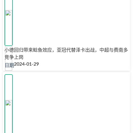
小德回归带来鲶鱼效应，亚冠代替泽卡出战，中超与费南多
竞争上岗
2024-01-29