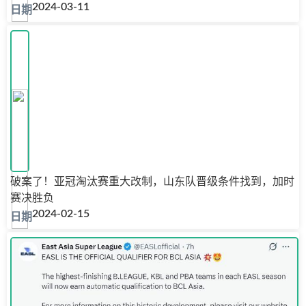
2024-03-11
破案了！亚冠淘汰赛重大改制，山东队晋级条件找到，加时
赛决胜负
2024-02-15