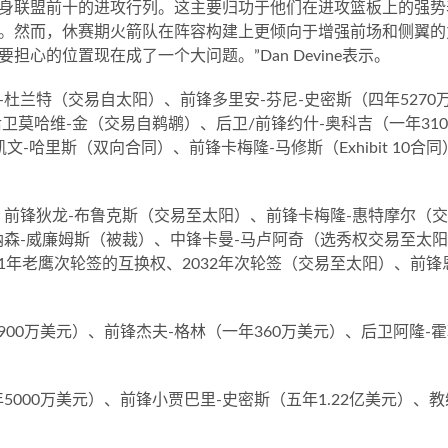
身联盟前十的进攻行列。这主要归功于他们在进攻篮板上的强势
。然而，休赛期火箭队在阵容构建上更倾向于增强前场和侧翼的
心的位置现在成了一个大问题。”Dan Devine表示。
杜兰特（交易自太阳）、前锋多里安-芬尼-史密斯（四年5270
后卫莫哈维-金（交易自鹈鹕）、后卫/前锋约什-奥科吉（一年31
-哈里斯（双向合同）、前锋卡梅隆-马修斯（Exhibit 10合同
、前锋狄龙-布鲁克斯（交易至太阳）、前锋卡梅隆-惠特摩尔（
纳森-威廉姆斯（被裁）、中锋卡曼-马卢阿奇（选秀权交易至太
31年老鹰次轮签的互换权、2032年次轮签（交易至太阳）、前
900万美元）、前锋杰夫-格林（一年360万美元）、后卫阿隆-
5000万美元）、前锋小贾巴里-史密斯（五年1.22亿美元）、