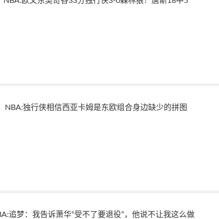
NBA:欧文东契奇各33分独行侠3-0森林狼！唐斯18中5
NBA:独行侠相信西亚卡姆是东欧组合身边缺少的拼图
BA:追梦：我告诉萧华“受不了要退役”，他说不让我这么做