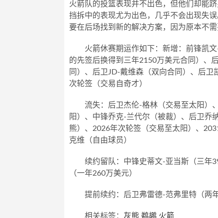
火箭队的投篮表现并不出色，但他们却能跻
挡拆中的表现尤为出色，几乎不会出现失误
要在后场找到新的解决方案，因为原本不需要担
火箭休赛期运作如下：新增：前锋凯文-
的先签后换得到三年2150万美元合同）、
同）、后卫JD-戴维森（双向合同）、后卫凯文
次轮签（交易自奇才）
流失：后卫杰伦-格林（交易至太阳）
阳）、中锋乔克-兰代尔（被裁）、后卫乔
熊）、2026年次轮签（交易至太阳）、20
克维（自由球员）
续约留队：中锋史蒂文-亚当斯（三年3
（一年260万美元）
提前续约：后卫弗雷德-范弗里特（两年
相关标签：
灰熊
鹈鹕
火箭