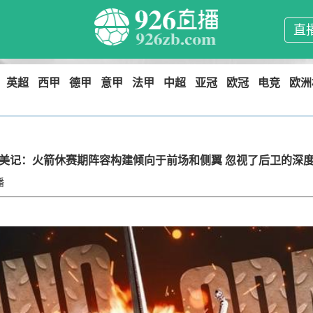
直
英超
西甲
德甲
意甲
法甲
中超
亚冠
欧冠
电竞
欧洲
美记：火箭休赛期阵容构建倾向于前场和侧翼 忽视了后卫的深
播