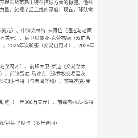
表现以及范弗里特在控球方面的稳健。他在
力量，忽视了后卫线的深度。现在，球队需
万美元）、中锋克林特-卡佩拉（通过与老鹰
0万美元）、后卫以赛亚-克劳福德（双向合
）、2026年次轮签（交易自奇才）、2029年
交易至奇才）、前锋大卫-罗迪（交易至太
阳）、前锋贾麦-马沙克（选秀权交易至灰
锋恩法利-当特（与老鹰签约）、前锋杰克-麦
霍勒迪（一年308万美元）、前锋杰西恩-泰特
教练伊梅-乌度卡（多年合同）