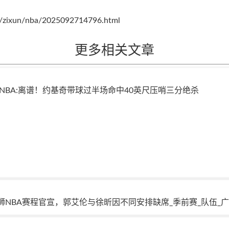
m/zixun/nba/2025092714796.html
更多相关文章
NBA:离谱！约基奇带球过半场命中40英尺压哨三分绝杀
狮NBA赛程官宣，郭艾伦与徐昕因不同安排缺席_季前赛_队伍_