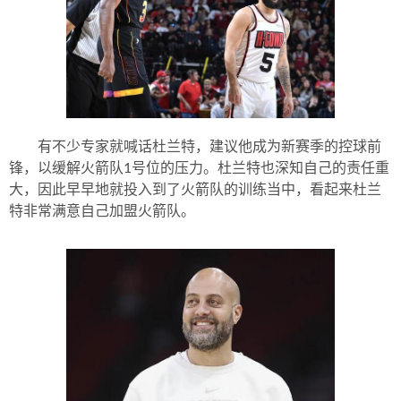
有不少专家就喊话杜兰特，建议他成为新赛季的控球前
锋，以缓解火箭队1号位的压力。杜兰特也深知自己的责任重
大，因此早早地就投入到了火箭队的训练当中，看起来杜兰
特非常满意自己加盟火箭队。