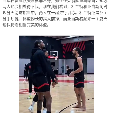
当年在雷霆队关系就非常好，如今在火箭队重新聚首，想必
两人也会相处得不错。现在我们看到，杜兰特和亚当斯同时
现身火箭球馆当中，两人在一起进行训练。杜兰特还是那个
身手矫健、体型修长的高大前锋，而亚当斯看起来一个夏天
也保持着相当完美的体型。