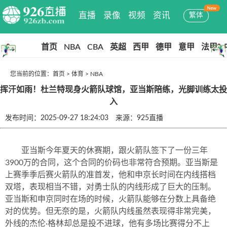
直播
录像
视频
资讯
繁体
首页
NBA
CBA
英超
西甲
德甲
意甲
法甲
您当前的位置：
首页
>
体育
>
NBA
挥汗如雨！杜兰特现身火箭队球馆，亚当斯陪练，光脚训练太投
入
发布时间：2025-09-27 18:24:03 来源：925直播
亚当斯今年夏天的休赛期，跟火箭队签下了一份三年
3900万的合同，这个合同的价码也非常符合预期。亚当斯是
上赛季季后赛火箭队的准首发，他和申京长时间在内线搭档
双塔，表现相当不错，对勇士队的内线形成了巨大的压制。
亚当斯和申京同时在场的时候，火箭队能够在分数上具备绝
对的优势。但无奈的是，火箭队内线虽然表现得非常完美，
外线的杰伦·格林却总是投不进球，他有多场比赛得分不上