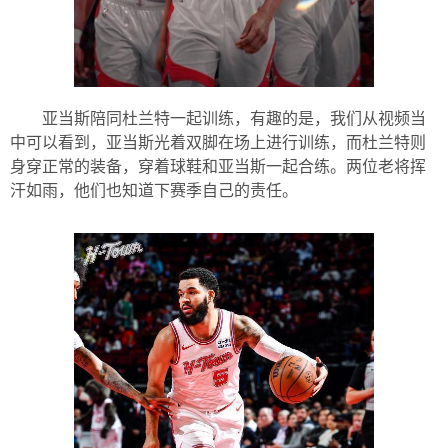
亚当斯陪同杜兰特一起训练，有趣的是，我们从视频当
中可以看到，亚当斯光着双脚在场上进行训练，而杜兰特则
身穿正常的装备，穿着球鞋和亚当斯一起合练。两位老将挥
汗如雨，他们也知道下赛季自己的责任。