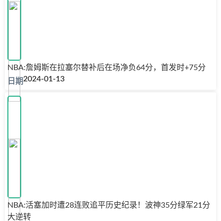
NBA:詹姆斯在拉塞尔替补后在场净负64分，首发时+75分
2024-01-13
NBA:活塞加时遭28连败追平历史纪录！波神35分绿军21分
大逆转