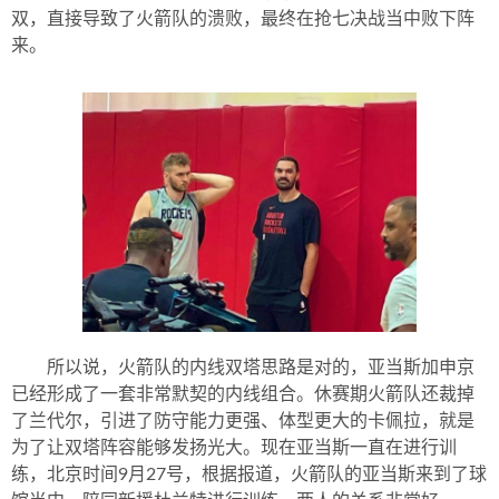
双，直接导致了火箭队的溃败，最终在抢七决战当中败下阵
来。
所以说，火箭队的内线双塔思路是对的，亚当斯加申京
已经形成了一套非常默契的内线组合。休赛期火箭队还裁掉
了兰代尔，引进了防守能力更强、体型更大的卡佩拉，就是
为了让双塔阵容能够发扬光大。现在亚当斯一直在进行训
练，北京时间9月27号，根据报道，火箭队的亚当斯来到了球